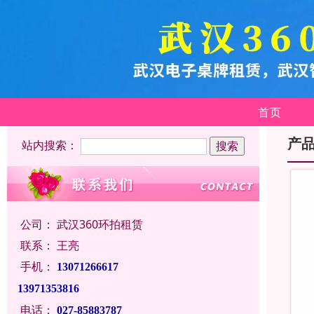
首页
产
站内搜索：
公司：
武汉360环拍租赁
联系：
王亮
手机：
13071266617
13971353816
电话：
027-85883787