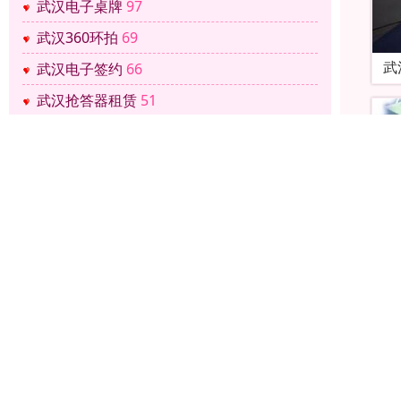
武汉电子桌牌
97
武汉360环拍
69
武
武汉电子签约
66
武汉抢答器租赁
51
武汉安检机租赁
65
武汉安检门租赁
64
武汉蓝牙导游机租赁
71
武汉人脸识别闸机租赁
58
武汉打分评分器租赁
59
武汉手拉手会议话筒
85
武
武汉手机信号屏蔽仪
68
武汉同声传译租赁
65
武汉汽车影院设备
61