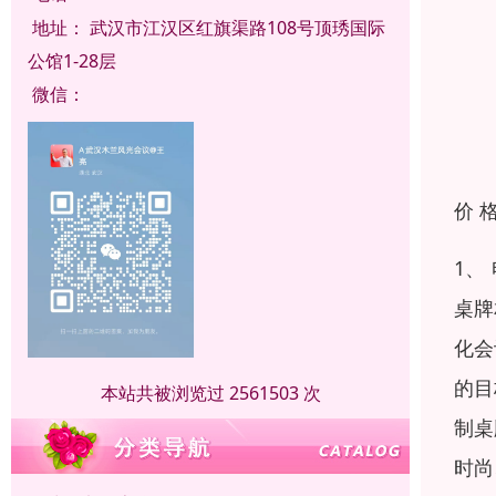
地址：
武汉市江汉区红旗渠路108号顶琇国际
公馆1-28层
微信：
价 
1、
桌牌
化会
的目
本站共被浏览过 2561503 次
制桌
时尚