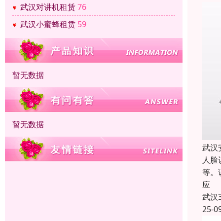
武汉对讲机租赁
76
武汉小蜜蜂租赁
59
暂无数据
暂无数据
武汉
人脸
等。
应
武汉
25-0