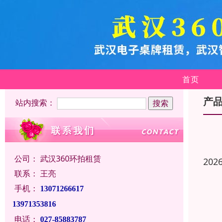
首页
产
站内搜索：
公司：
武汉360环拍租赁
202
联系：
王亮
手机：
13071266617
13971353816
电话：
027-85883787