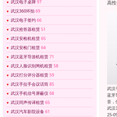
武汉电子桌牌
97
高性
武汉360环拍
69
武汉电子签约
66
武汉抢答器租赁
51
武汉安检机租赁
65
武汉安检门租赁
64
武汉蓝牙导游机租赁
71
武汉人脸识别闸机租赁
58
武汉打分评分器租赁
59
武汉手拉手会议话筒
85
武汉
武汉手机信号屏蔽仪
68
蓝牙
音，
武汉同声传译租赁
65
武汉
武汉汽车影院设备
61
25-0