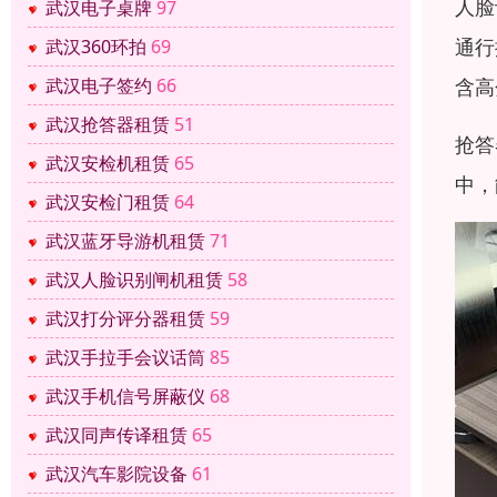
人脸
武汉电子桌牌
97
通行
武汉360环拍
69
武汉电子签约
66
含高
武汉抢答器租赁
51
抢答
武汉安检机租赁
65
中，
武汉安检门租赁
64
武汉蓝牙导游机租赁
71
武汉人脸识别闸机租赁
58
武汉打分评分器租赁
59
武汉手拉手会议话筒
85
武汉手机信号屏蔽仪
68
武汉同声传译租赁
65
武汉汽车影院设备
61