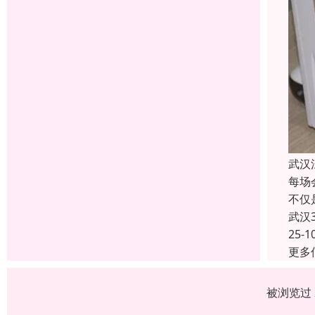
武汉
每场
不仅
武汉
25-1
更多
被浏览过 