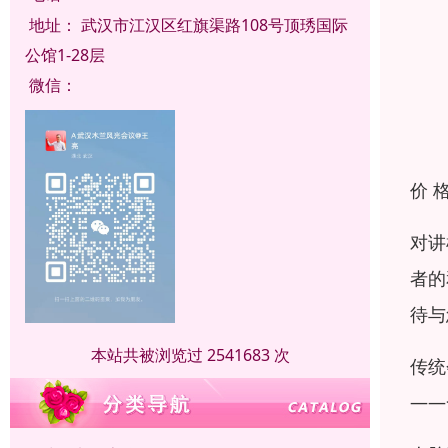
地址：
武汉市江汉区红旗渠路108号顶琇国际
公馆1-28层
微信：
价 
对讲
者的
待与
本站共被浏览过 2541683 次
传统
——