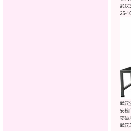
武汉
25-1
武汉
安检
变磁
武汉