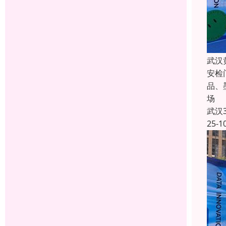
武汉
安检
品、
场
武汉
25-1