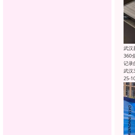
武汉
36
记录
武汉
25-1