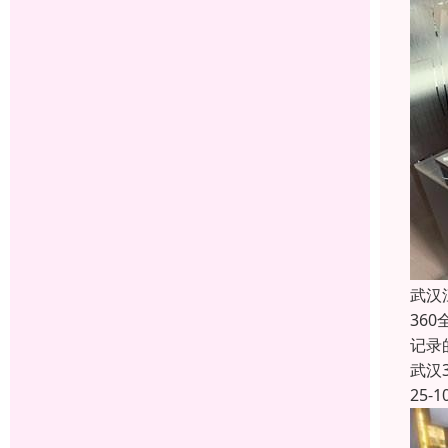
武汉
36
记录
武汉
25-1