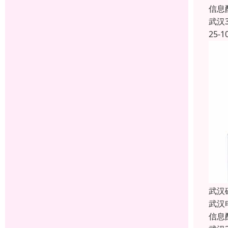
信息
武汉
25-1
武汉
武汉
信息