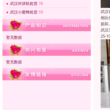
武汉对讲机租赁
76
武汉
武汉小蜜蜂租赁
59
相比
损坏
武汉
25-1
暂无数据
暂无数据