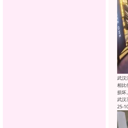
武汉
相比
损坏
武汉
25-1