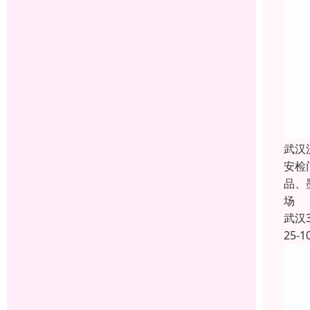
武汉
安检
品、
场
武汉
25-1