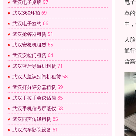
电子
武汉电子桌牌
97
章的
武汉360环拍
69
武汉电子签约
66
中，
武汉抢答器租赁
51
人脸
武汉安检机租赁
65
通行
武汉安检门租赁
64
含高
武汉蓝牙导游机租赁
71
武汉人脸识别闸机租赁
58
武汉打分评分器租赁
59
武汉手拉手会议话筒
85
武汉手机信号屏蔽仪
68
武汉同声传译租赁
65
武汉汽车影院设备
61