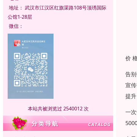
地址：
武汉市江汉区红旗渠路108号顶琇国际
公馆1-28层
微信：
价 
告别
宣传
提升
本站共被浏览过 2540012 次
一次
50