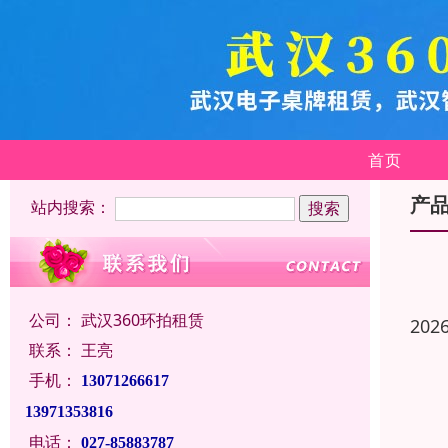
首页
产
站内搜索：
公司：
武汉360环拍租赁
202
联系：
王亮
手机：
13071266617
13971353816
电话：
027-85883787