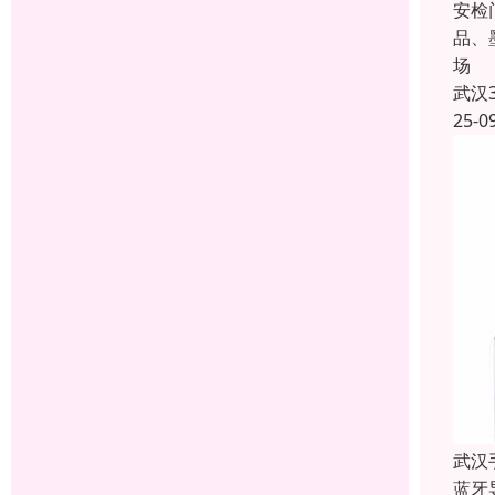
安检
品、
场
武汉
25-0
武汉
蓝牙