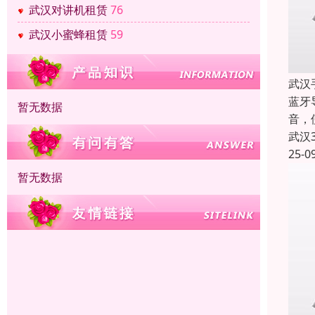
武汉对讲机租赁
76
武汉小蜜蜂租赁
59
武汉
蓝牙
暂无数据
音，
武汉
25-0
暂无数据