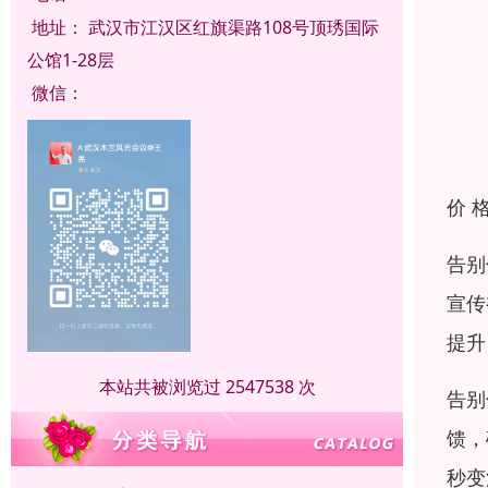
地址：
武汉市江汉区红旗渠路108号顶琇国际
公馆1-28层
微信：
价 
告别
宣传
提升
本站共被浏览过 2547538 次
告别
馈，
秒变