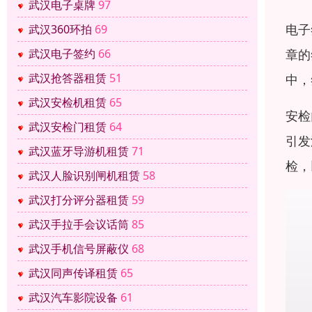
武汉电子桌牌
97
电子
武汉360环拍
69
武汉电子签约
66
章的
武汉抢答器租赁
51
中，
武汉安检机租赁
65
安检
武汉安检门租赁
64
引发
武汉蓝牙导游机租赁
71
检，
武汉人脸识别闸机租赁
58
武汉打分评分器租赁
59
武汉手拉手会议话筒
85
武汉手机信号屏蔽仪
68
武汉同声传译租赁
65
武汉汽车影院设备
61