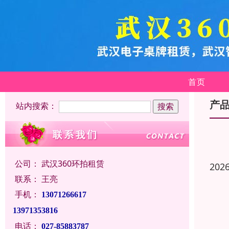
首页
产
站内搜索：
公司：
武汉360环拍租赁
202
联系：
王亮
手机：
13071266617
13971353816
电话：
027-85883787