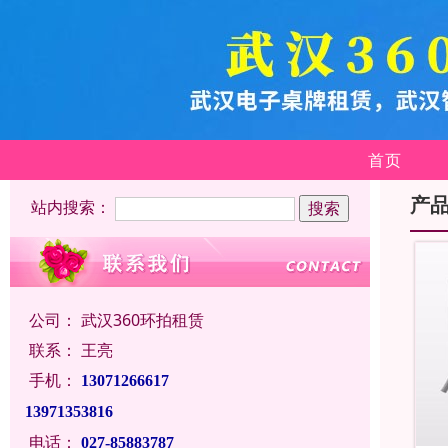
首页
产
站内搜索：
公司：
武汉360环拍租赁
联系：
王亮
手机：
13071266617
13971353816
电话：
027-85883787