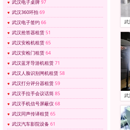
武汉电子桌牌
97
武汉360环拍
69
武
武汉电子签约
66
武汉抢答器租赁
51
武汉安检机租赁
65
武汉安检门租赁
64
武汉蓝牙导游机租赁
71
武汉人脸识别闸机租赁
58
武汉打分评分器租赁
59
武汉手拉手会议话筒
85
武
武汉手机信号屏蔽仪
68
武汉同声传译租赁
65
武汉汽车影院设备
61