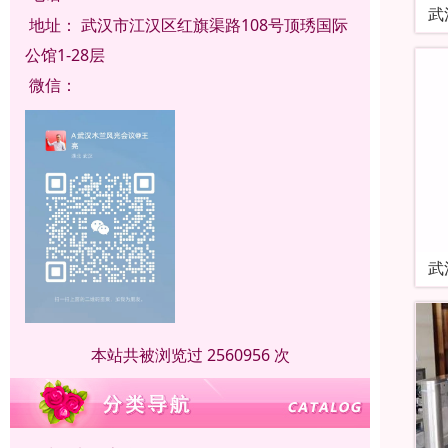
武
地址：
武汉市江汉区红旗渠路108号顶琇国际
公馆1-28层
微信：
武
本站共被浏览过 2560956 次