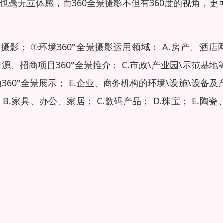
毫无立体感，而360全景摄影不但有360度的视角，更
摄影； ①环境360°全景摄影运用领域： A.房产、酒店
资源、招商项目360°全景推介； C.市政\产业园\示范基地
的360°全景展示； E.企业、商务机构的环境\设施\设备及
 B.家具、办公、家居； C.数码产品； D.珠宝； E.陶瓷