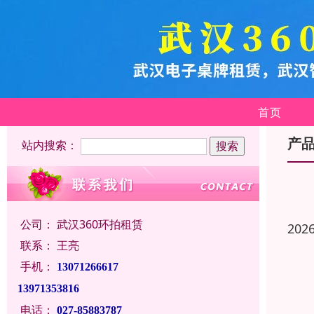
首页
产
站内搜索：
公司：
武汉360环拍租赁
202
联系：
王亮
手机：
13071266617
13971353816
电话：
027-85883787