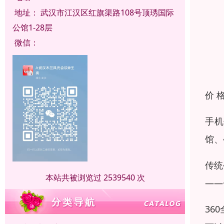
地址：
武汉市江汉区红旗渠路108号顶琇国际
公馆1-28层
微信：
价 
手机
馆、
传统
本站共被浏览过 2539540 次
——
36