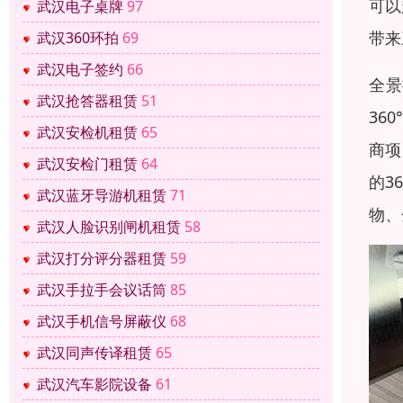
可以
武汉电子桌牌
97
带来
武汉360环拍
69
武汉电子签约
66
全景
武汉抢答器租赁
51
36
武汉安检机租赁
65
商项
武汉安检门租赁
64
的3
武汉蓝牙导游机租赁
71
物、
武汉人脸识别闸机租赁
58
武汉打分评分器租赁
59
武汉手拉手会议话筒
85
武汉手机信号屏蔽仪
68
武汉同声传译租赁
65
武汉汽车影院设备
61