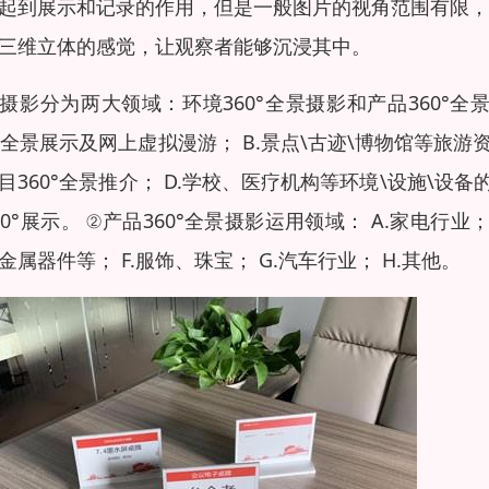
起到展示和记录的作用，但是一般图片的视角范围有限，也
三维立体的感觉，让观察者能够沉浸其中。
摄影分为两大领域：环境360°全景摄影和产品360°全景
0°全景展示及网上虚拟漫游； B.景点\古迹\博物馆等旅游
目360°全景推介； D.学校、医疗机构等环境\设施\设备
60°展示。 ②产品360°全景摄影运用领域： A.家电行业；
金属器件等； F.服饰、珠宝； G.汽车行业； H.其他。