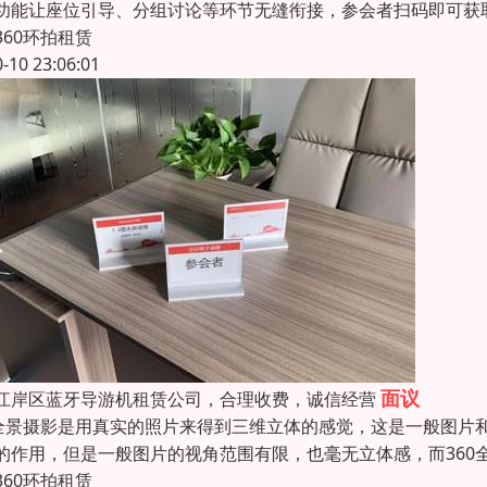
功能让座位引导、分组讨论等环节无缝衔接，参会者扫码即可获
360环拍租赁
0-10 23:06:01
面议
江岸区蓝牙导游机租赁公司，合理收费，诚信经营
0全景摄影是用真实的照片来得到三维立体的感觉，这是一般图片和
的作用，但是一般图片的视角范围有限，也毫无立体感，而360
360环拍租赁