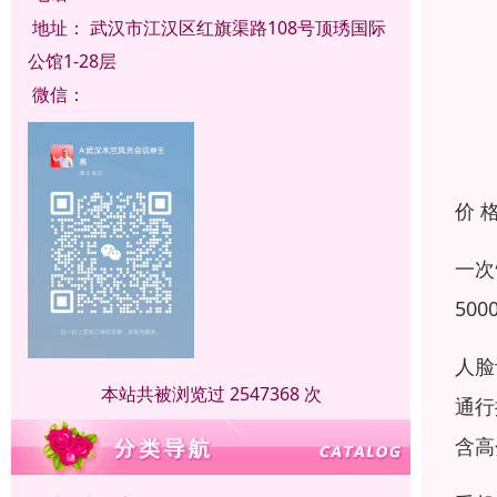
地址：
武汉市江汉区红旗渠路108号顶琇国际
公馆1-28层
微信：
价 
一次
50
人脸
本站共被浏览过 2547368 次
通行
含高