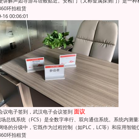
使讲解声如导游耳语般贴近。安检门（又称金属探测门）是一种
360环拍租赁
9-16 00:06:01
面议
会议电子签到，武汉电子会议签到
现场总线系统（FCS）是全数字串行、双向通信系统。系统内测
网络的分级中，它既作为过程控制（如PLC，LC等）和应用智
360环拍租赁