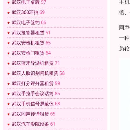
手机
武汉电子桌牌
97
馆、
武汉360环拍
69
武汉电子签约
66
同声
武汉抢答器租赁
51
一种
武汉安检机租赁
65
员轮
武汉安检门租赁
64
武汉蓝牙导游机租赁
71
武汉人脸识别闸机租赁
58
武汉打分评分器租赁
59
武汉手拉手会议话筒
85
武汉手机信号屏蔽仪
68
武汉同声传译租赁
65
武汉汽车影院设备
61