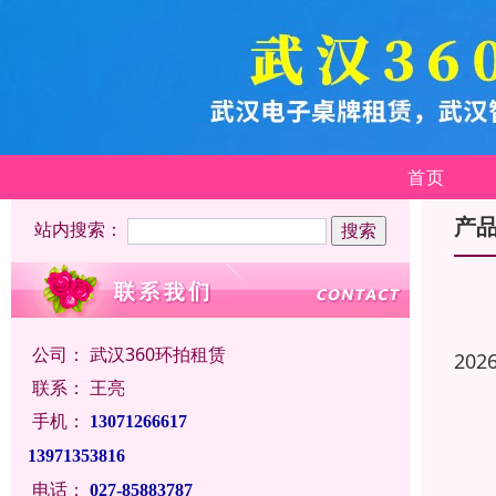
首页
产
站内搜索：
公司：
武汉360环拍租赁
202
联系：
王亮
手机：
13071266617
13971353816
电话：
027-85883787