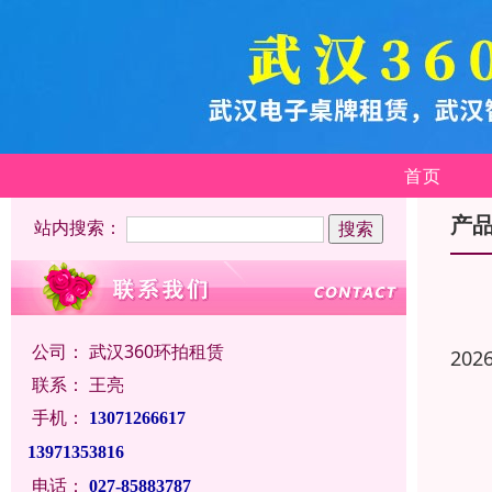
首页
产
站内搜索：
公司：
武汉360环拍租赁
202
联系：
王亮
手机：
13071266617
13971353816
电话：
027-85883787