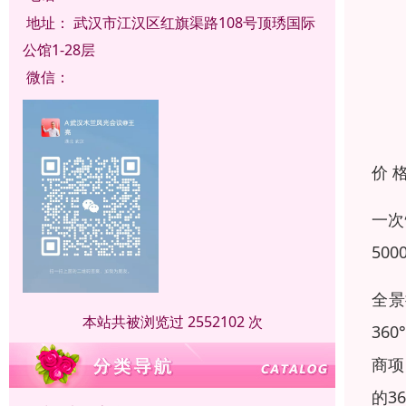
地址：
武汉市江汉区红旗渠路108号顶琇国际
公馆1-28层
微信：
价 
一次
50
全景
本站共被浏览过 2552102 次
36
商项
的3