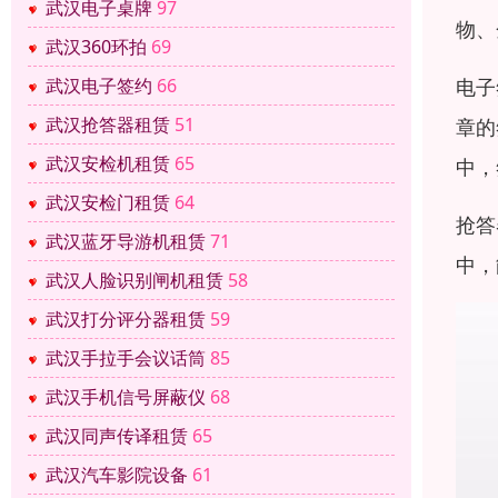
武汉电子桌牌
97
物、
武汉360环拍
69
武汉电子签约
66
电子
武汉抢答器租赁
51
章的
武汉安检机租赁
65
中，
武汉安检门租赁
64
抢答
武汉蓝牙导游机租赁
71
中，
武汉人脸识别闸机租赁
58
武汉打分评分器租赁
59
武汉手拉手会议话筒
85
武汉手机信号屏蔽仪
68
武汉同声传译租赁
65
武汉汽车影院设备
61