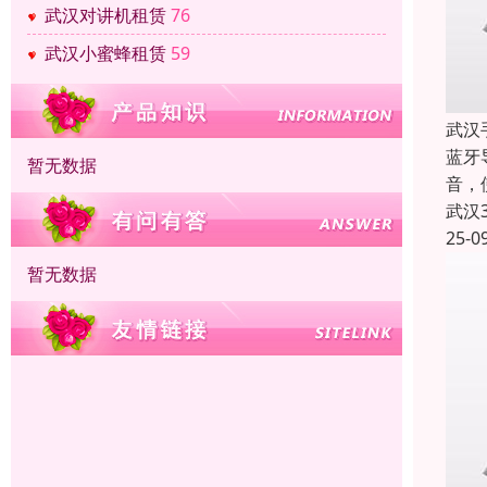
武汉对讲机租赁
76
武汉小蜜蜂租赁
59
武汉
蓝牙
暂无数据
音，
武汉
25-0
暂无数据