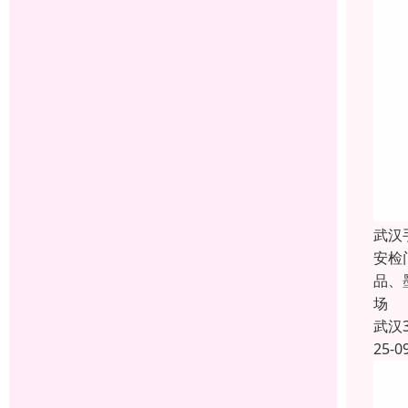
武汉
安检
品、
场
武汉
25-0