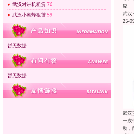
武汉对讲机租赁
76
应
武汉
武汉小蜜蜂租赁
59
25-0
暂无数据
暂无数据
武汉
一次
动，