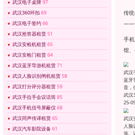
武汉电子桌牌
97
传统
武汉360环拍
69
武汉电子签约
66
——
武汉抢答器租赁
51
手机
武汉安检机租赁
65
馆、
武汉安检门租赁
64
武汉蓝牙导游机租赁
71
武汉
武汉人脸识别闸机租赁
58
蓝牙
武汉打分评分器租赁
59
音，
武汉
武汉手拉手会议话筒
85
25-0
武汉手机信号屏蔽仪
68
武汉同声传译租赁
65
武汉
人脸
武汉汽车影院设备
61
等。