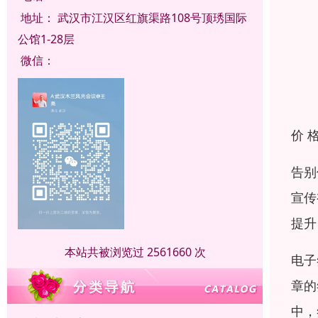
地址：
武汉市江汉区红旗渠路108号顶琇国际
公馆1-28层
微信：
价 
告别
宣传
提升
本站共被浏览过 2561660 次
电子
章的
中，