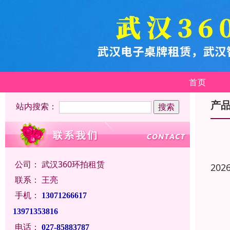
首页
产
站内搜索：
公司：
武汉360环拍租赁
202
联系：
王亮
手机：
13071266617
13971353816
电话：
027-85883787