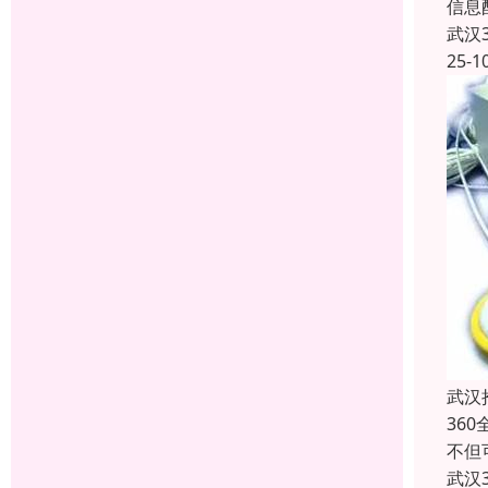
信息
武汉
25-1
武汉
36
不但
武汉