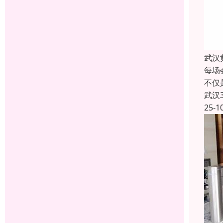
武汉
每场
不仅
武汉
25-1