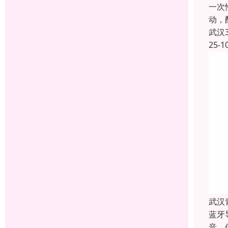
一次
动，
武汉
25-1
武汉
蓝牙
音，