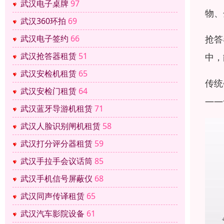
武汉电子桌牌
97
物、
武汉360环拍
69
武汉电子签约
66
抢答
武汉抢答器租赁
51
中，
武汉安检机租赁
65
传统
武汉安检门租赁
64
——
武汉蓝牙导游机租赁
71
武汉人脸识别闸机租赁
58
武汉打分评分器租赁
59
武汉手拉手会议话筒
85
武汉手机信号屏蔽仪
68
武汉同声传译租赁
65
武汉汽车影院设备
61