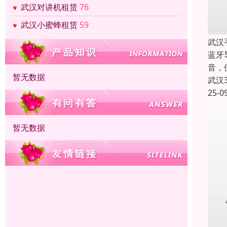
武汉对讲机租赁
76
武汉小蜜蜂租赁
59
武汉
蓝牙
音，
暂无数据
武汉
25-0
暂无数据