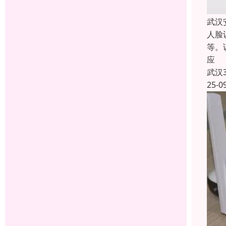
武汉
人脸
等。
应
武汉
25-0