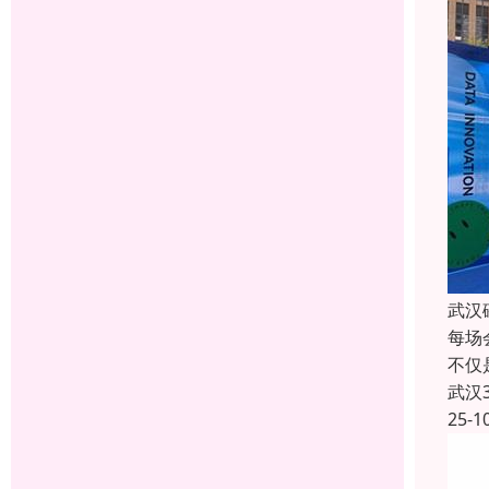
武汉
每场
不仅
武汉
25-1